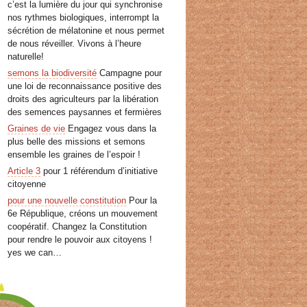
c’est la lumière du jour qui synchronise
nos rythmes biologiques, interrompt la
sécrétion de mélatonine et nous permet
de nous réveiller. Vivons à l’heure
naturelle!
semons la biodiversité
Campagne pour
une loi de reconnaissance positive des
droits des agriculteurs par la libération
des semences paysannes et fermières
Graines de vie
Engagez vous dans la
plus belle des missions et semons
ensemble les graines de l’espoir !
Article 3
pour 1 référendum d’initiative
citoyenne
pour une nouvelle constitution
Pour la
6e République, créons un mouvement
coopératif. Changez la Constitution
pour rendre le pouvoir aux citoyens !
yes we can…