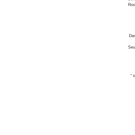
Ros
Dan
Seul
" 