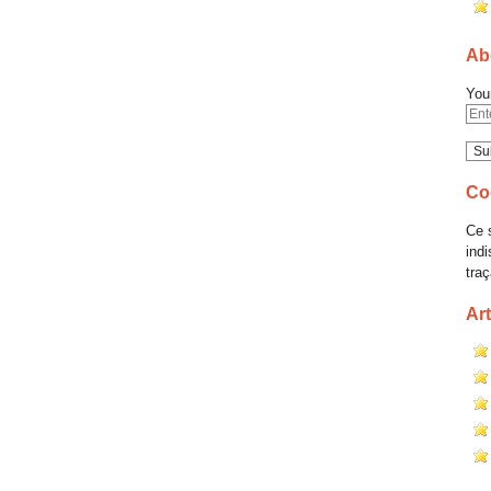
Abo
You
Co
Ce s
ind
traç
Art