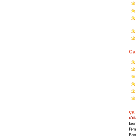
Ca
ça 
c'ét
bien
l'é
Bona