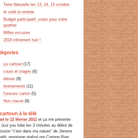
Terre Naturelle les 13, 14, 15 octobre
et voilà la rentrée
Budget participatif, votez pour votre
quartier
Milles excuses
2018 infiniment huit !
tégories
ça cartoun
(17)
cours et stages
(6)
élèves
(8)
événements
(11)
l'univers carton
(5)
Non classé
(9)
cartoun à la télè
ait le 12 février 2011
et ça me présente
 (sur you tube les 3 minutes au début de
mission "c'est dans ma nature" de Jérome
ldi, reportage réalisé par Corinne Bian