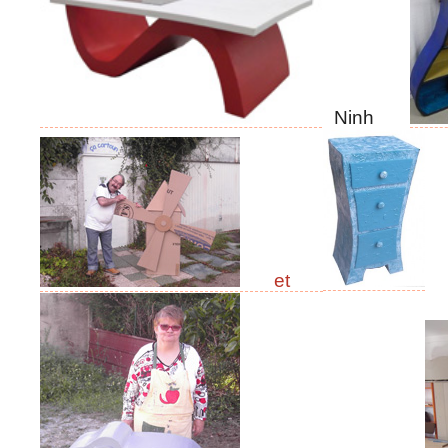
Ninh
et
J