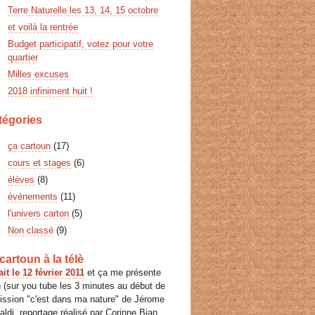
Terre Naturelle les 13, 14, 15 octobre
et voilà la rentrée
Budget participatif, votez pour votre
quartier
Milles excuses
2018 infiniment huit !
tégories
ça cartoun
(17)
cours et stages
(6)
élèves
(8)
événements
(11)
l'univers carton
(5)
Non classé
(9)
cartoun à la télè
ait le 12 février 2011
et ça me présente
 (sur you tube les 3 minutes au début de
mission "c'est dans ma nature" de Jérome
ldi, reportage réalisé par Corinne Bian