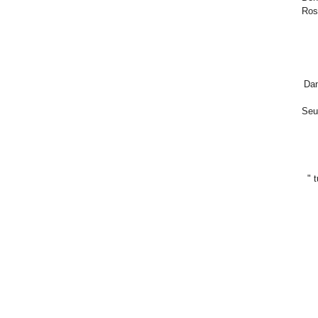
Ros
Dan
Seul
" 