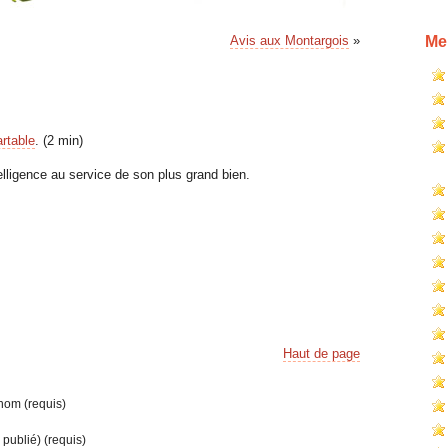
Avis aux Montargois
»
Me
rtable
. (2 min)
elligence au service de son plus grand bien.
Haut de page
om (requis)
 publié) (requis)