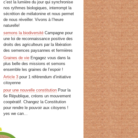
c’est la lumière du jour qui synchronise
nos rythmes biologiques, interrompt la
sécrétion de mélatonine et nous permet
de nous réveiller. Vivons à l’heure
naturelle!
semons la biodiversité
Campagne pour
une loi de reconnaissance positive des
droits des agriculteurs par la libération
des semences paysannes et fermières
Graines de vie
Engagez vous dans la
plus belle des missions et semons
ensemble les graines de l’espoir !
Article 3
pour 1 référendum d’initiative
citoyenne
pour une nouvelle constitution
Pour la
6e République, créons un mouvement
coopératif. Changez la Constitution
pour rendre le pouvoir aux citoyens !
yes we can…