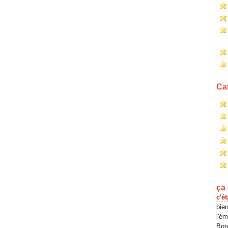
Ca
ça 
c'ét
bien
l'é
Bona