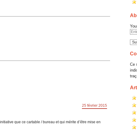
Abo
You
Co
Ce s
ind
traç
Art
25 février 2015
nitiative que ce cartable / bureau et qui mérite d’être mise en